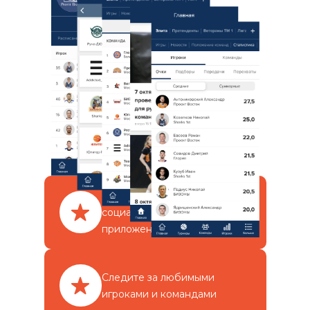
Создавайте инфографику для
социальных сетей прямо из
приложения
Следите за любимыми
игроками и командами